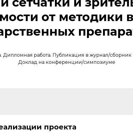
й сетчатки и зрител
имости от методики 
арственных препара
а. Дипломная работа. Публикация в журнал/сборник 
Доклад на конференции/симпозиуме
еализации проекта