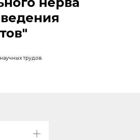
ьного нерва
введения
тов"
научных трудов.