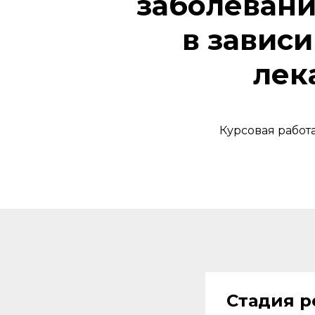
заболевани
в завис
лек
Курсовая работ
Стадия р