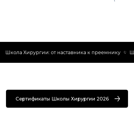
Школа Хирургии: от наставника к преемнику
Шко
Сертификаты Школы Хирургии 2026